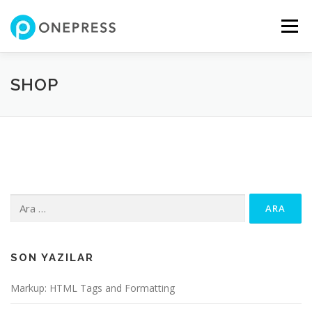
İçeriğe
geç
Menü
SHOP
Arama:
SON YAZILAR
Markup: HTML Tags and Formatting