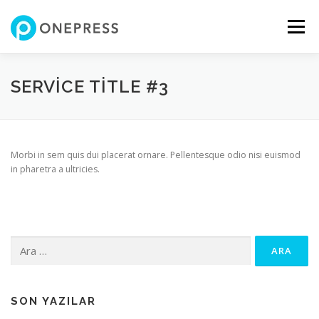
İçeriğe
geç
Menü
SERVICE TITLE #3
Morbi in sem quis dui placerat ornare. Pellentesque odio nisi euismod
in pharetra a ultricies.
Arama:
SON YAZILAR