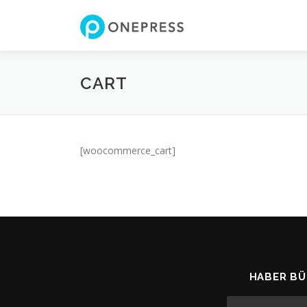
İçeriğe
geç
CART
[woocommerce_cart]
HABER BÜ