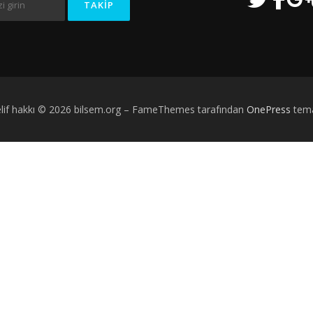
lif hakkı © 2026 bilsem.org
–
FameThemes tarafından
OnePress
tema